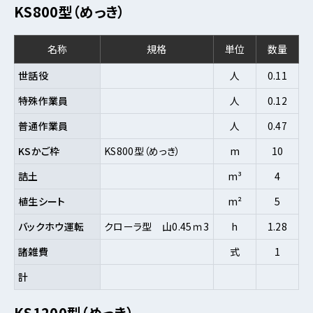
KS800型（めっき）
名称
規格
単位
数量
世話役
人
0.11
特殊作業員
人
0.12
普通作業員
人
0.47
KSかご枠
KS800型（めっき）
m
10
詰土
m³
4
植生シート
m²
5
バックホウ運転
クローラ型 山0.45ｍ3
h
1.28
諸雑費
式
1
計
KS1200型（めっき）