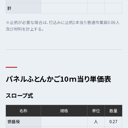
計
※止杭が必要な場合は、打込みに止杭1本当り普通作業員0.06人
及び材料を計上する。
パネルふとんかご10ｍ当り単価表
スロープ式
名称
規格
単位
数量
世話役
人
0.27