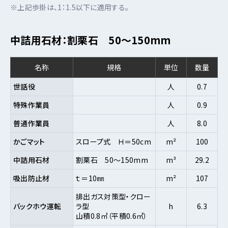
※上記歩掛は、1：1.5以下に適用する。
中詰用石材：割栗石 50～150mm
名称
規格
単位
数量
世話役
人
0.7
特殊作業員
人
0.9
普通作業員
人
8.0
かごマット
スロープ式 Ｈ＝50cm
m²
100
中詰用石材
割栗石 50～150mm
m³
29.2
吸出防止材
ｔ＝10㎜
m²
107
排出ガス対策型・クロー
バックホウ運転
ラ型
h
6.3
山積0.8㎥（平積0.6㎥）