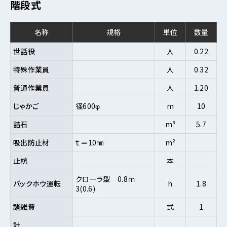
階段式
名称
規格
単位
数量
世話役
人
0.22
特殊作業員
人
0.32
普通作業員
人
1.20
じゃかご
径600φ
m
10
詰石
m³
5.7
吸出防止材
ｔ＝10㎜
m²
止杭
本
クローラ型 0.8ｍ
バックホウ運転
h
1.8
3(0.6)
諸雑費
式
1
計