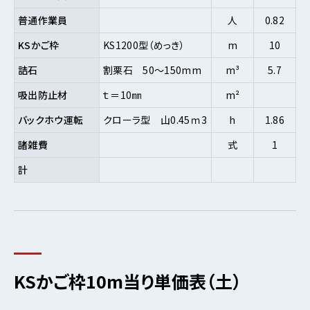
普通作業員
人
0.82
KSかご枠
KS1200型（めっき）
m
10
詰石
割栗石 50～150mm
m³
5.7
吸出防止材
ｔ＝10㎜
m²
バックホウ運転
クローラ型 山0.45ｍ3
h
1.86
諸雑費
式
1
計
KSかご枠10m当り単価表（土）