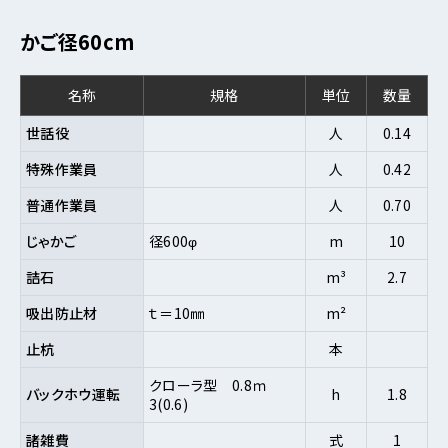
かご径60cm
名称
規格
単位
数量
世話役
人
0.14
特殊作業員
人
0.42
普通作業員
人
0.70
じゃかご
径600φ
m
10
詰石
m³
2.7
吸出防止材
ｔ＝10㎜
m²
止杭
本
クローラ型 0.8ｍ
バックホウ運転
h
1.8
3(0.6)
諸雑費
式
1