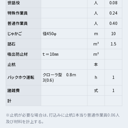
世話役
人
0.08
特殊作業員
人
0.24
普通作業員
人
0.40
じゃかご
径450φ
m
10
詰石
m³
1.5
吸出防止材
ｔ＝10㎜
m²
止杭
本
クローラ型 0.8ｍ
バックホウ運転
h
1
3(0.6)
諸雑費
式
1
計
※止杭が必要な場合は、打込みに止杭1本当り普通作業員0.06人
及び材料を計上する。