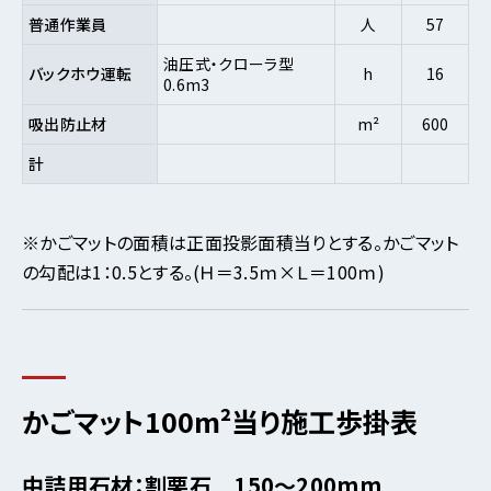
普通作業員
人
57
油圧式・クローラ型
バックホウ運転
h
16
0.6m3
吸出防止材
m²
600
計
※かごマットの面積は正面投影面積当りとする。かごマット
の勾配は1：0.5とする。(Ｈ＝3.5ｍ×Ｌ＝100ｍ)
かごマット100m²当り施工歩掛表
中詰用石材：割栗石 150～200mm