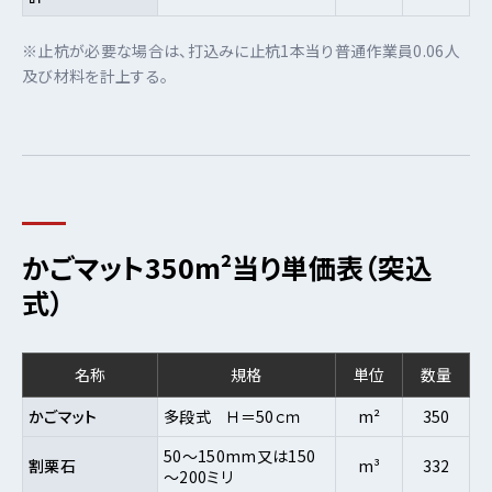
※止杭が必要な場合は、打込みに止杭1本当り普通作業員0.06人
及び材料を計上する。
かごマット350m²当り単価表（突込
式）
名称
規格
単位
数量
かごマット
多段式 Ｈ＝50ｃｍ
m²
350
50～150mm又は150
割栗石
m³
332
～200ミリ