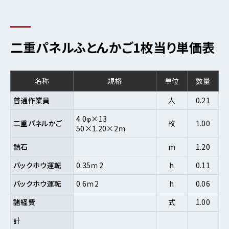
二重パネルふとんかご1枚当り単価表
名称
規格
単位
数量
普通作業員
人
0.21
4.0φ×13
二重パネルかご
枚
1.00
50×1.20×2ｍ
詰石
m
1.20
バックホウ運転
0.35ｍ2
h
0.11
バックホウ運転
0.6ｍ2
h
0.06
諸経費
式
1.00
計