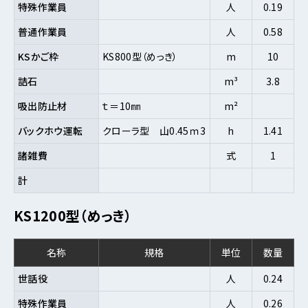
特殊作業員
人
0.19
普通作業員
人
0.58
KSかご枠
KS800型（めっき）
m
10
詰石
m³
3.8
吸出防止材
ｔ＝10㎜
m²
バックホウ運転
クローラ型 山0.45ｍ3
h
1.41
諸雑費
式
1
計
KS1200型（めっき）
名称
規格
単位
数量
世話役
人
0.24
特殊作業員
人
0.26