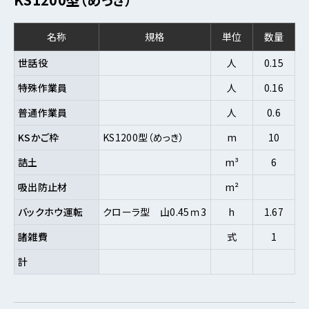
名称
規格
単位
数量
世話役
人
0.15
特殊作業員
人
0.16
普通作業員
人
0.6
KSかご枠
KS1200型（めっき）
m
10
詰土
m³
6
吸出防止材
m²
バックホウ運転
クローラ型 山0.45ｍ3
h
1.67
諸雑費
式
1
計