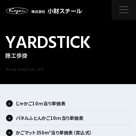
YARDSTICK
施工歩掛
Kozai Steel Co., Ltd.
じゃかご10ｍ当り単価表
パネルふとんかご10ｍ当り単価表
かごマット350m²当り単価表（突込式）