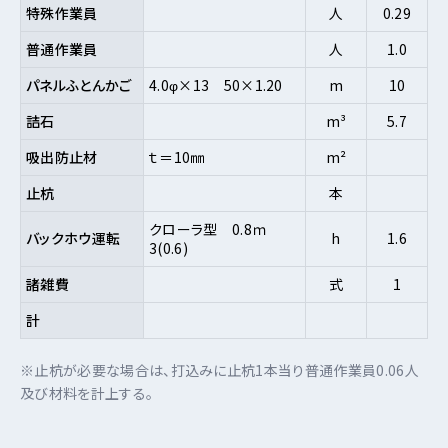
特殊作業員
人
0.29
普通作業員
人
1.0
パネルふとんかご
4.0φ×13 50×1.20
m
10
詰石
m³
5.7
吸出防止材
ｔ＝10㎜
m²
止杭
本
クローラ型 0.8ｍ
バックホウ運転
h
1.6
3(0.6)
諸雑費
式
1
計
※止杭が必要な場合は、打込みに止杭1本当り普通作業員0.06人
及び材料を計上する。