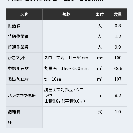
名称
規格
単位
数量
世話役
人
0.8
特殊作業員
人
1.2
普通作業員
人
9.9
かごマット
スロープ式 Ｈ＝50cm
m²
100
中詰用石材
割栗石 150～200mm
m³
48.6
吸出防止材
ｔ＝10㎜
m²
107
排出ガス対策型・クロー
バックホウ運転
ラ型
h
8.2
山積0.8㎥（平積0.6㎥）
諸雑費
式
1.0
計